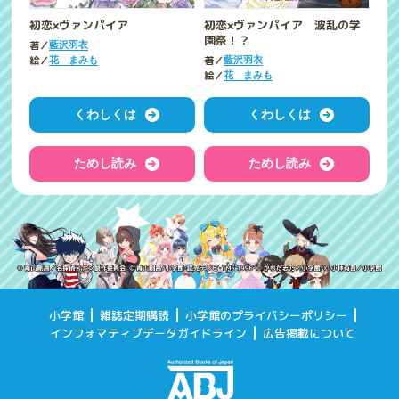
初恋×ヴァンパイア
初恋×ヴァンパイア 波乱の学
園祭！？
著／
藍沢羽衣
絵／
著／
花 まみも
藍沢羽衣
絵／
花 まみも
くわしくは
くわしくは
ためし読み
ためし読み
小学館
雑誌定期購読
小学館のプライバシーポリシー
インフォマティブデータガイドライン
広告掲載について