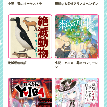
小説 青のオーケストラ
華麗なる探偵アリス＆ペンギン
絶滅動物物語
小説 アニメ 葬送のフリーレ
ン