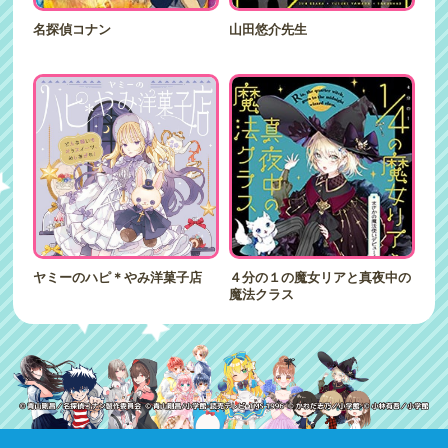
名探偵コナン
山田悠介先生
ヤミーのハピ＊やみ洋菓子店
４分の１の魔女リアと真夜中の
魔法クラス