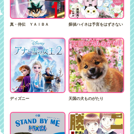
真・侍伝 ＹＡＩＢＡ
探偵ハイネは予言をはずさない
ディズニー
天国の犬ものがたり