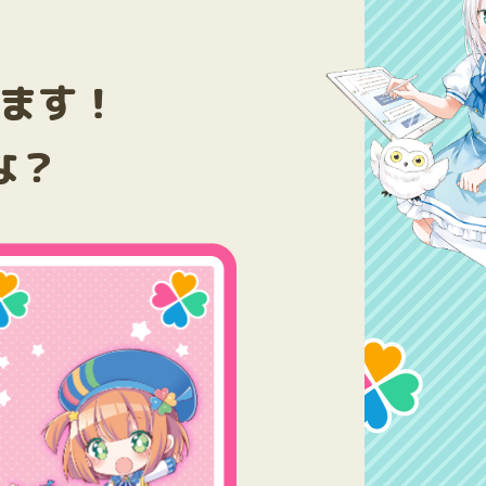
ます！
な？