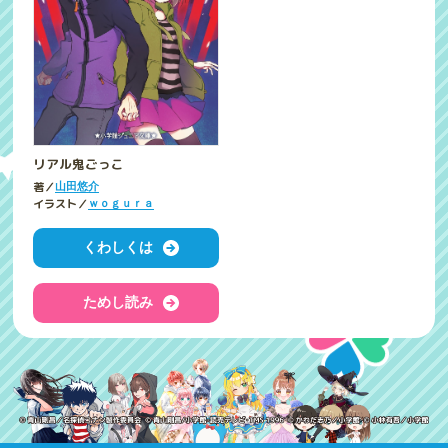
リアル鬼ごっこ
著／
山田悠介
イラスト／
ｗｏｇｕｒａ
くわしくは
ためし読み