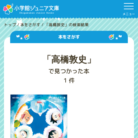
メニュー
トップ
/
本をさがす
/
「高橋敦史」の検索結果
本をさがす
「高橋敦史」
で見つかった本
1
件