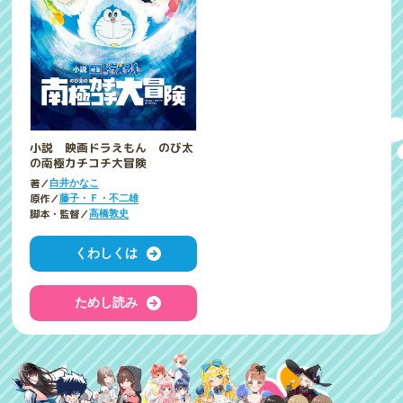
小説 映画ドラえもん のび太
の南極カチコチ大冒険
著／
白井かなこ
原作／
藤子・Ｆ・不二雄
脚本・監督／
高橋敦史
くわしくは
ためし読み