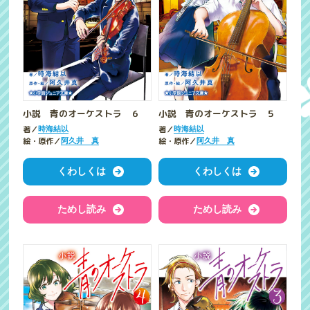
小説 青のオーケストラ ６
小説 青のオーケストラ ５
著／
著／
時海結以
時海結以
絵・原作／
絵・原作／
阿久井 真
阿久井 真
くわしくは
くわしくは
ためし読み
ためし読み