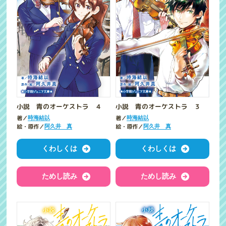
小説 青のオーケストラ ４
小説 青のオーケストラ ３
著／
著／
時海結以
時海結以
絵・原作／
絵・原作／
阿久井 真
阿久井 真
くわしくは
くわしくは
ためし読み
ためし読み