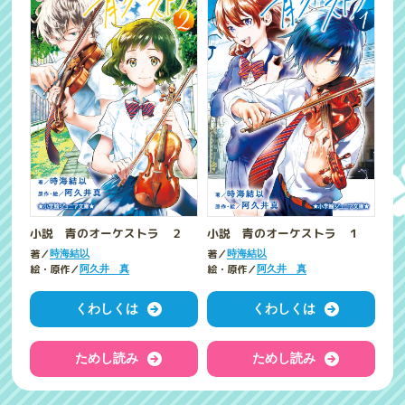
小説 青のオーケストラ ２
小説 青のオーケストラ １
著／
著／
時海結以
時海結以
絵・原作／
絵・原作／
阿久井 真
阿久井 真
くわしくは
くわしくは
ためし読み
ためし読み