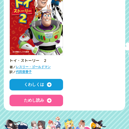
トイ・ストーリー ２
著／
レスリー・ゴールドマン
訳／
代田亜香子
くわしくは
ためし読み