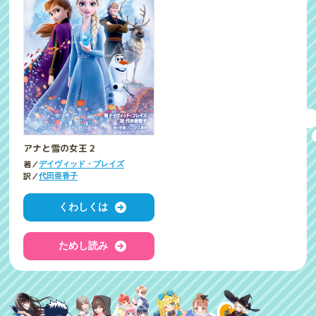
アナと雪の女王２
著／
デイヴィッド・ブレイズ
訳／
代田亜香子
くわしくは
ためし読み