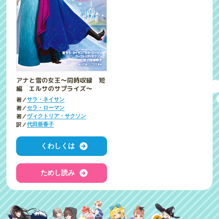
アナと雪の女王～同時収録 短
編 エルサのサプライズ～
著／
サラ・ネイサン
著／
セラ・ローマン
著／
ヴィクトリア・サクソン
訳／
代田亜香子
くわしくは
ためし読み