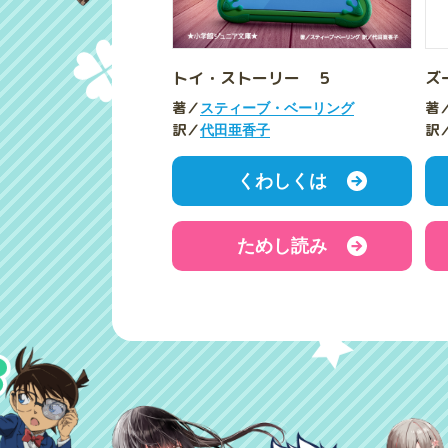
トイ・ストーリー ５
ズ
著／
著
スティーブ・ベーリング
訳／
訳
代田亜香子
くわしくは
ためし読み