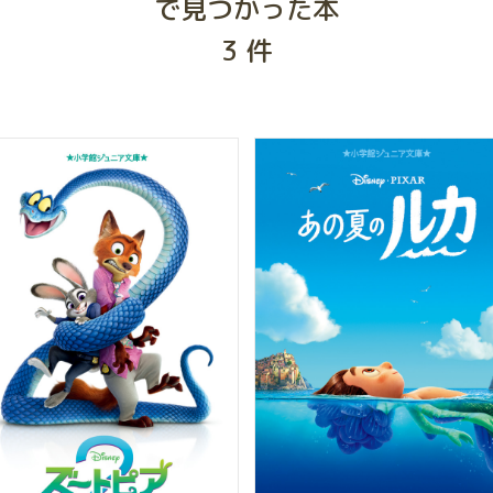
で見つかった本
3
件