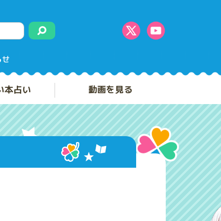
らせ
い本占い
動画を見る
」