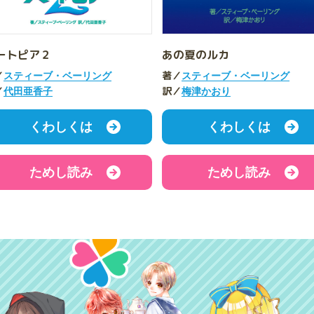
ートピア２
あの夏のルカ
／
著／
スティーブ・ベーリング
スティーブ・ベーリング
／
訳／
代田亜香子
梅津かおり
くわしくは
くわしくは
ためし読み
ためし読み