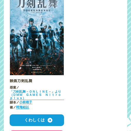
映画刀剣乱舞
原案／
「刀剣乱舞－ＯＮＬＩＮＥ－」より
（ＤＭＭ ＧＡＭＥＳ Ｎｉｔｒｏ
ｐｌｕｓ）
脚本／
小林靖子
著／
時海結以
くわしくは