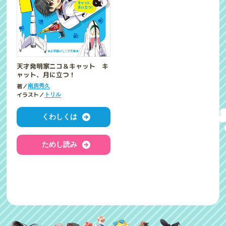
天才発明家ニコ＆キャット キ
ャット、月に立つ！
著／
南房秀久
イラスト／
トリル
くわしくは
ためし読み