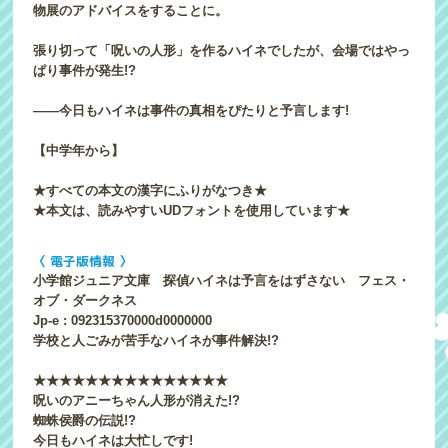
物展のアドバイスをすることに。
張り切って「呪いの人形」を作るハイネでしたが、会場ではやっ
ぱり事件が発生!?
――今日もハイネは事件の真相をぴたりと予言します!
【中学年から】
★すべての本文の漢字にふりがなつき★
★本文は、読みやすいUDフォントを使用しています★
〈 電子版情報 〉
小学館ジュニア文庫 探偵ハイネは予言をはずさない フェス・
オブ・ダークネス
Jp-e : 092315370000d0000000
学校と人ごみが苦手なハイネが事件解決!?
★★★★★★★★★★★★★★★
呪いのアニーちゃん人形が消えた!?
蜘蛛侯爵の伝説!?
今日もハイネは大忙しです!