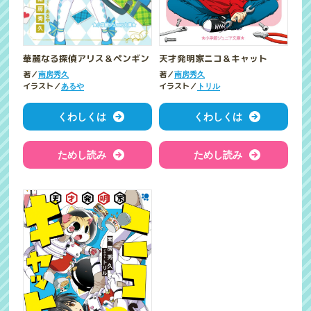
華麗なる探偵アリス＆ペンギン
天才発明家ニコ＆キャット
著／
著／
南房秀久
南房秀久
イラスト／
イラスト／
あるや
トリル
くわしくは
くわしくは
ためし読み
ためし読み