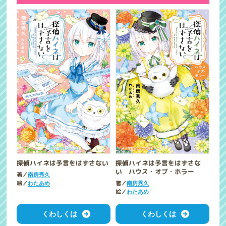
探偵ハイネは予言をはずさない
探偵ハイネは予言をはずさな
い ハウス・オブ・ホラー
著／
南房秀久
絵／
著／
わたあめ
南房秀久
絵／
わたあめ
くわしくは
くわしくは