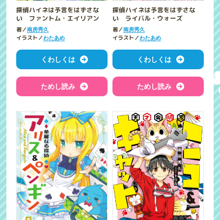
探偵ハイネは予言をはずさな
探偵ハイネは予言をはずさな
い ファントム・エイリアン
い ライバル・ウォーズ
著／
著／
南房秀久
南房秀久
イラスト／
イラスト／
わたあめ
わたあめ
くわしくは
くわしくは
ためし読み
ためし読み