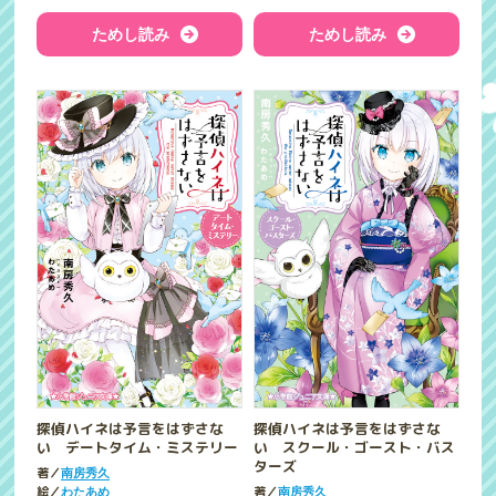
ためし読み
ためし読み
探偵ハイネは予言をはずさな
探偵ハイネは予言をはずさな
い デートタイム・ミステリー
い スクール・ゴースト・バス
ターズ
著／
南房秀久
絵／
著／
わたあめ
南房秀久