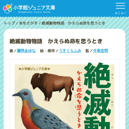
メニュー
トップ
/
本をさがす
/
絶滅動物物語 かえらぬ命を思うとき
絶滅動物物語 かえらぬ命を思うとき
著／
絵・原作／
監／
藤咲あゆな
うすくらふみ
今泉忠明