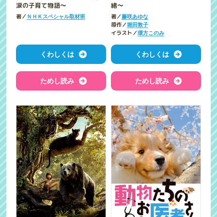
緒～
涙の子育て物語～
著／
著／
藤咲あゆな
ＮＨＫスペシャル取材班
原作／
堀田敦子
イラスト／
環方このみ
くわしくは
くわしくは
ためし読み
ためし読み