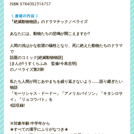
ISBN
9784092314757
〈 書籍の内容 〉
『絶滅動物物語』のドラマチックノベライズ
あなたには、動物たちの悲鳴が聞こえますか?
人間の浅はかな欲望の犠牲となり、死に絶えた動物たちのドラマ
で
話題のコミック[絶滅動物物語]
(まんが/うすくらふみ 監修/今泉忠明)
のノベライズ第2弾!
私たち人間が同じあやまちを繰り返さないよう……語り継ぎたい
物語
「モーリシャス・ドードー」「アメリカバイソン」「キタシロサ
イ」「リョコウバト」を
4話収録!
※対象年齢:中学年から
★すべての漢字にふりがなつき★