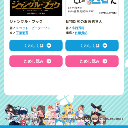
ジャングル・ブック
動物たちのお医者さん
著／
著／
スコット・ピーターソン
小西秀司
文／
構成／
工藤菊香
佐藤貴紀
くわしくは
くわしくは
ためし読み
ためし読み