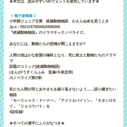
★本文は、読みやすいUDフォントを使用しています★
〈 電子版情報 〉
小学館ジュニア文庫 絶滅動物物語 かえらぬ命を思うとき
Jp-e : 092314750000d0000000
『絶滅動物物語』のドラマチックノベライズ。
あなたには、動物たちの悲鳴が聞こえますか?
人間の浅はかな欲望の犠牲となり、死に絶えた動物たちのドラマ
で
話題のコミック[絶滅動物物語]
(まんが/うすくらふみ 監修/今泉忠明)
のノベライズ第2弾!
私たち人間が同じあやまちを繰り返さないよう……語り継ぎたい
物語
「モーリシャス・ドードー」「アメリカバイソン」「キタシロサ
イ」「リョコウバト」を
4話収録!
★すべての漢字にふりがなつき★