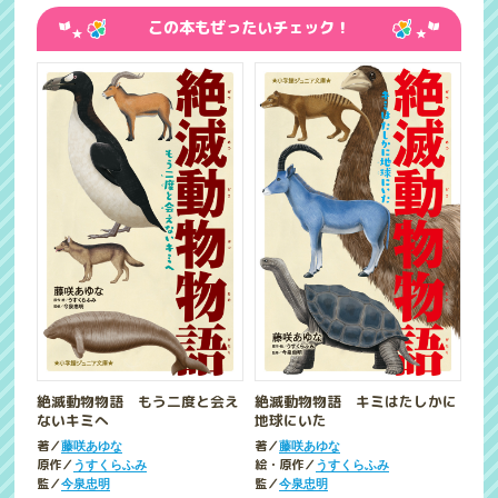
この本もぜったいチェック！
絶滅動物物語 もう二度と会え
絶滅動物物語 キミはたしかに
ないキミへ
地球にいた
著／
著／
藤咲あゆな
藤咲あゆな
原作／
絵・原作／
うすくらふみ
うすくらふみ
監／
監／
今泉忠明
今泉忠明