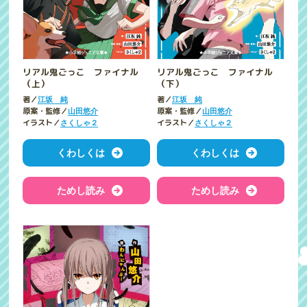
リアル鬼ごっこ ファイナル
リアル鬼ごっこ ファイナル
（上）
（下）
著／
著／
江坂 純
江坂 純
原案・監修／
原案・監修／
山田悠介
山田悠介
イラスト／
イラスト／
さくしゃ２
さくしゃ２
くわしくは
くわしくは
ためし読み
ためし読み