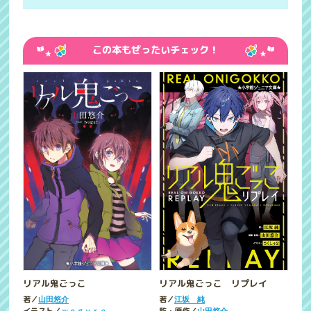
この本もぜったいチェック！
リアル鬼ごっこ
リアル鬼ごっこ リプレイ
著／
著／
山田悠介
江坂 純
ｗｏｇｕｒａ
山田悠介