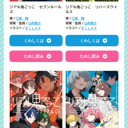
リアル鬼ごっこ セブンルール
リアル鬼ごっこ リバースウイ
ズ
ルス
著／
著／
江坂 純
江坂 純
原案・監修／
原案・監修／
山田悠介
山田悠介
イラスト／
イラスト／
さくしゃ２
さくしゃ２
くわしくは
くわしくは
ためし読み
ためし読み