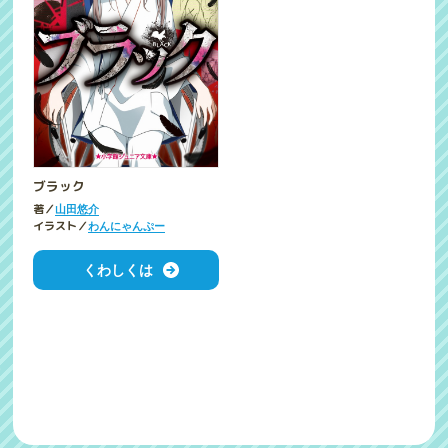
ブラック
著／
山田悠介
イラスト／
わんにゃんぷー
くわしくは