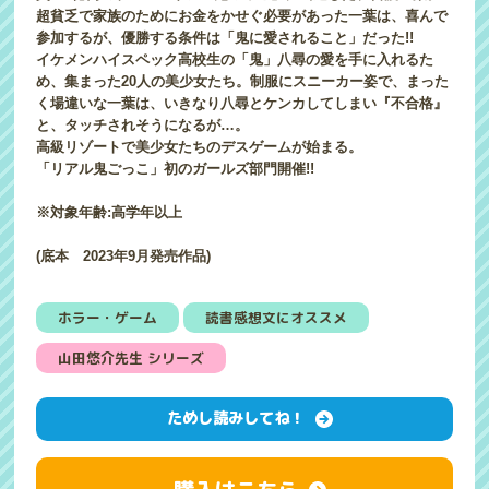
超貧乏で家族のためにお金をかせぐ必要があった一葉は、喜んで
参加するが、優勝する条件は「鬼に愛されること」だった!!
イケメンハイスペック高校生の「鬼」八尋の愛を手に入れるた
め、集まった20人の美少女たち。制服にスニーカー姿で、まった
く場違いな一葉は、いきなり八尋とケンカしてしまい『不合格』
と、タッチされそうになるが…。
高級リゾートで美少女たちのデスゲームが始まる。
「リアル鬼ごっこ」初のガールズ部門開催!!
※対象年齢:高学年以上
(底本 2023年9月発売作品)
ホラー・ゲーム
読書感想文にオススメ
山田悠介先生 シリーズ
ためし読みしてね！