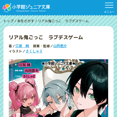
メニュー
トップ
/
本をさがす
/
リアル鬼ごっこ ラブデスゲーム
リアル鬼ごっこ ラブデスゲーム
著／
原案・監修／
江坂 純
山田悠介
イラスト／
さくしゃ２