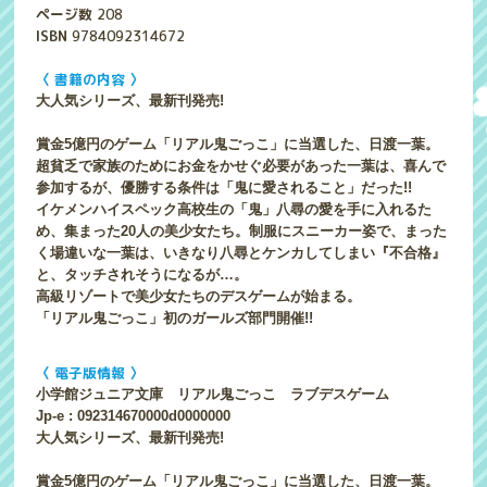
ページ数
208
ISBN
9784092314672
〈 書籍の内容 〉
大人気シリーズ、最新刊発売!
賞金5億円のゲーム「リアル鬼ごっこ」に当選した、日渡一葉。
超貧乏で家族のためにお金をかせぐ必要があった一葉は、喜んで
参加するが、優勝する条件は「鬼に愛されること」だった!!
イケメンハイスペック高校生の「鬼」八尋の愛を手に入れるた
め、集まった20人の美少女たち。制服にスニーカー姿で、まった
く場違いな一葉は、いきなり八尋とケンカしてしまい『不合格』
と、タッチされそうになるが…。
高級リゾートで美少女たちのデスゲームが始まる。
「リアル鬼ごっこ」初のガールズ部門開催!!
〈 電子版情報 〉
小学館ジュニア文庫 リアル鬼ごっこ ラブデスゲーム
Jp-e : 092314670000d0000000
大人気シリーズ、最新刊発売!
賞金5億円のゲーム「リアル鬼ごっこ」に当選した、日渡一葉。