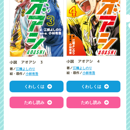
小説 アオアシ ４
小説 アオアシ ３
著／
江橋よしのり
著／
江橋よしのり
絵・原作／
小林有吾
絵・原作／
小林有吾
くわしくは
くわしくは
ためし読み
ためし読み