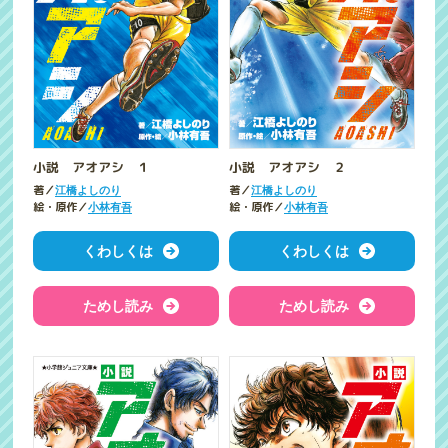
小説 アオアシ １
小説 アオアシ ２
著／
著／
江橋よしのり
江橋よしのり
絵・原作／
絵・原作／
小林有吾
小林有吾
くわしくは
くわしくは
ためし読み
ためし読み