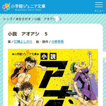
メニュー
トップ
/
本をさがす
/
小説 アオアシ ５
小説 アオアシ ５
著／
絵・原作／
江橋よしのり
小林有吾