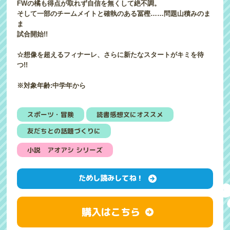
FWの橘も得点が取れず自信を無くして絶不調。
そして一部のチームメイトと確執のある冨樫……問題山積みのま
ま
試合開始!!
☆想像を超えるフィナーレ、さらに新たなスタートがキミを待
つ!!
※対象年齢:中学年から
スポーツ・冒険
読書感想文にオススメ
友だちとの話題づくりに
小説 アオアシ シリーズ
ためし読みしてね！
購入はこちら