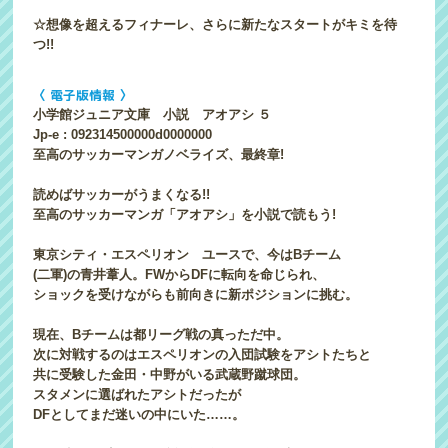
☆想像を超えるフィナーレ、さらに新たなスタートがキミを待
つ!!
〈 電子版情報 〉
小学館ジュニア文庫 小説 アオアシ ５
Jp-e : 092314500000d0000000
至高のサッカーマンガノベライズ、最終章!
読めばサッカーがうまくなる!!
至高のサッカーマンガ「アオアシ」を小説で読もう!
東京シティ・エスペリオン ユースで、今はBチーム
(二軍)の青井葦人。FWからDFに転向を命じられ、
ショックを受けながらも前向きに新ポジションに挑む。
現在、Bチームは都リーグ戦の真っただ中。
次に対戦するのはエスペリオンの入団試験をアシトたちと
共に受験した金田・中野がいる武蔵野蹴球団。
スタメンに選ばれたアシトだったが
DFとしてまだ迷いの中にいた……。