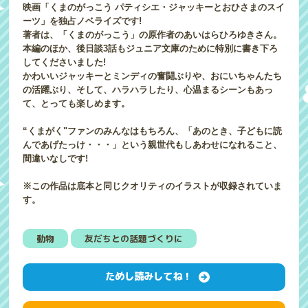
映画「くまのがっこう パティシエ・ジャッキーとおひさまのスイ
ーツ」を独占ノベライズです!
著者は、「くまのがっこう」の原作者のあいはらひろゆきさん。
本編のほか、後日談3話もジュニア文庫のために特別に書き下ろ
してくださいました!
かわいいジャッキーとミンディの奮闘ぶりや、おにいちゃんたち
の活躍ぶり、そして、ハラハラしたり、心温まるシーンもあっ
て、とっても楽しめます。
“くまがく"ファンのみんなはもちろん、「あのとき、子どもに読
んであげたっけ・・・」という親世代もしあわせになれること、
間違いなしです!
※この作品は底本と同じクオリティのイラストが収録されていま
す。
動物
友だちとの話題づくりに
ためし読みしてね！