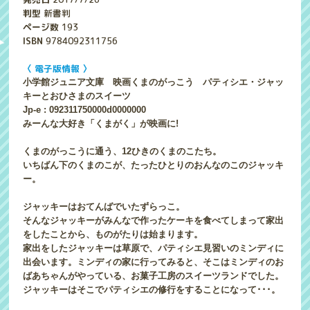
判型
新書判
ページ数
193
ISBN
9784092311756
〈 電子版情報 〉
小学館ジュニア文庫 映画くまのがっこう パティシエ・ジャッ
キーとおひさまのスイーツ
Jp-e : 092311750000d0000000
みーんな大好き「くまがく」が映画に!
くまのがっこうに通う、12ひきのくまのこたち。
いちばん下のくまのこが、たったひとりのおんなのこのジャッキ
ー。
ジャッキーはおてんばでいたずらっこ。
そんなジャッキーがみんなで作ったケーキを食べてしまって家出
をしたことから、ものがたりは始まります。
家出をしたジャッキーは草原で、パティシエ見習いのミンディに
出会います。ミンディの家に行ってみると、そこはミンディのお
ばあちゃんがやっている、お菓子工房のスイーツランドでした。
ジャッキーはそこでパティシエの修行をすることになって･･･。