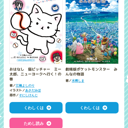
おはなし 猫ピッチャー ミー
劇場版ポケットモンスター み
太郎、ニューヨークへ行く！の
んなの物語
巻
著／
水稀しま
著／
江橋よしのり
イラスト／
あさだみほ
原作／
そにしけんじ
くわしくは
くわしくは
ためし読み