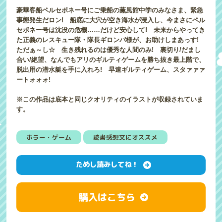
豪華客船ペルセポネー号にご乗船の薫風館中学のみなさま、緊急
事態発生だロン! 船底に大穴が空き海水が浸入し、今まさにペル
セポネー号は沈没の危機……だけど安心して! 未来からやってき
た正義のレスキュー隊・隊長ギロンパ様が、お助けしまあっす!
ただぁ～し☆ 生き残れるのは優秀な人間のみ! 裏切り/だまし
合い/絶望、なんでもアリのギルティゲームを勝ち抜き最上階で、
脱出用の潜水艇を手に入れろ! 早速ギルティゲーム、スタァァァ
ートォォォ!
※この作品は底本と同じクオリティのイラストが収録されていま
す。
ホラー・ゲーム
読書感想文にオススメ
ためし読みしてね！
購入はこちら