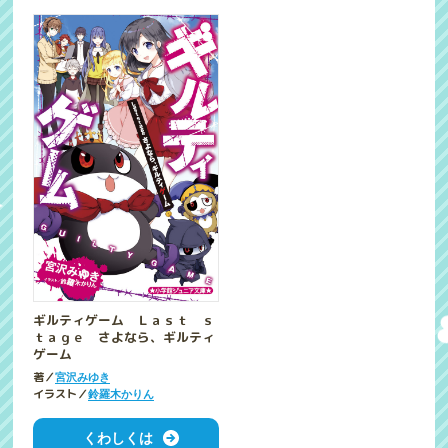
ギルティゲーム Ｌａｓｔ ｓ
ｔａｇｅ さよなら、ギルティ
ゲーム
著／
宮沢みゆき
イラスト／
鈴羅木かりん
くわしくは