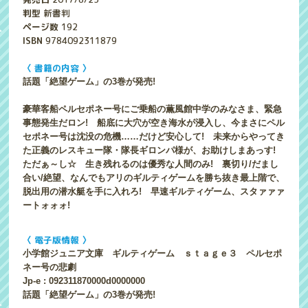
判型
新書判
ページ数
192
ISBN
9784092311879
〈 書籍の内容 〉
話題「絶望ゲーム」の3巻が発売!
豪華客船ペルセポネー号にご乗船の薫風館中学のみなさま、緊急
事態発生だロン! 船底に大穴が空き海水が浸入し、今まさにペル
セポネー号は沈没の危機……だけど安心して! 未来からやってき
た正義のレスキュー隊・隊長ギロンパ様が、お助けしまあっす!
ただぁ～し☆ 生き残れるのは優秀な人間のみ! 裏切り/だまし
合い/絶望、なんでもアリのギルティゲームを勝ち抜き最上階で、
脱出用の潜水艇を手に入れろ! 早速ギルティゲーム、スタァァァ
ートォォォ!
〈 電子版情報 〉
小学館ジュニア文庫 ギルティゲーム ｓｔａｇｅ３ ペルセポ
ネー号の悲劇
Jp-e : 092311870000d0000000
話題「絶望ゲーム」の3巻が発売!