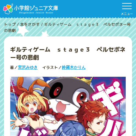
メニュー
トップ
/
本をさがす
/
ギルティゲーム ｓｔａｇｅ３ ペルセポネー号
の悲劇
ギルティゲーム ｓｔａｇｅ３ ペルセポネ
ー号の悲劇
著／
イラスト／
宮沢みゆき
鈴羅木かりん