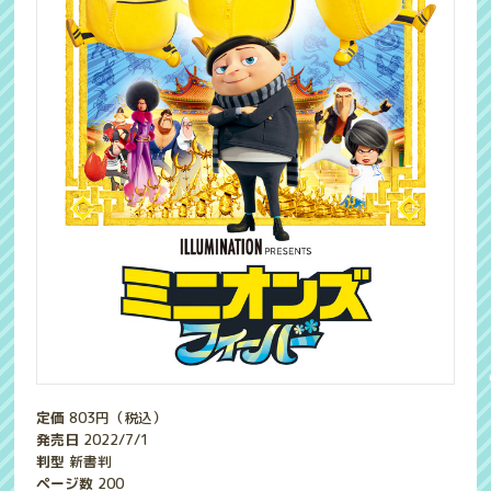
定価
803
円（税込）
発売日
2022/7/1
判型
新書判
ページ数
200