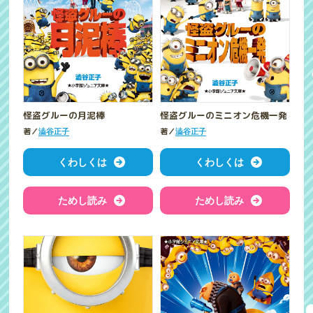
怪盗グルーの月泥棒
怪盗グルーのミニオン危機一発
著／
著／
澁谷正子
澁谷正子
くわしくは
くわしくは
ためし読み
ためし読み