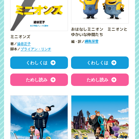
おはなしミニオン ミニオンと
ゆかいな仲間たち
ミニオンズ
編・訳／
綱島深雪
著／
澁谷正子
脚本／
ブライアン・リンチ
くわしくは
くわしくは
ためし読み
ためし読み