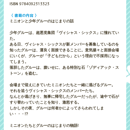
ISBN
9784092313323
〈 書籍の内容 〉
ミニオンと少年グルーのはじまりの話
少年グルーは、超悪党集団「ヴィシャス・シックス」に憧れてい
た。
ある日、ヴィシャス・シックスが新メンバーを募集しているのを
知ったグルーは、運良く面接できることに。意気揚々と面接会場
にいくが、グルーが「子どもだから」という理由で不採用になっ
てしまう。
落胆したグルーは、腹いせに、ある特別な石「ゾディアック・ス
トーン」を盗む。
会場まで迎えにきていたミニオンたちと一緒に逃げるグルー。
それを追うヴィシャス・シックスのメンバーたち。
なんとか逃げきり、無事に帰宅したグルーだったが、途中で石が
すり替わっていたことを知り、激怒する。
しかしその夜、グルーは何者かによってさらわれてしま
い・・・!?
ミニオンたちとグルーのはじまりの物語!