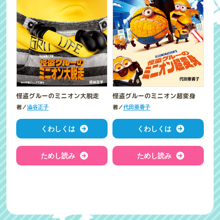
怪盗グルーのミニオン大脱走
怪盗グルーのミニオン超変身
著／
著／
澁谷正子
代田亜香子
くわしくは
くわしくは
ためし読み
ためし読み