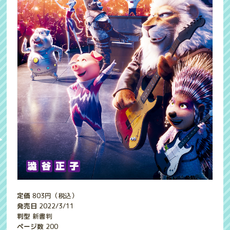
定価
803
円（税込）
発売日
2022/3/11
判型
新書判
ページ数
200