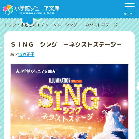
メニュー
トップ
/
本をさがす
/
ＳＩＮＧ シング －ネクストステージ－
ＳＩＮＧ シング －ネクストステージ－
著／
澁谷正子