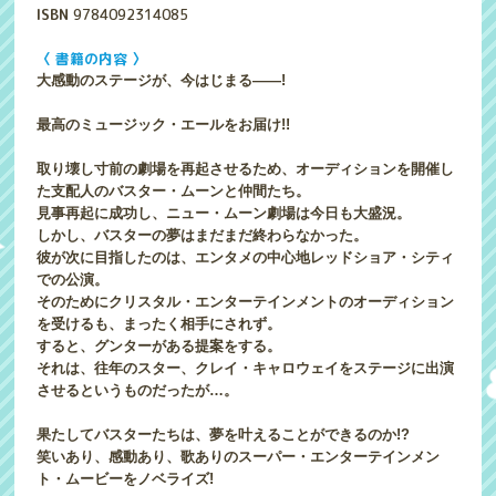
ISBN
9784092314085
〈 書籍の内容 〉
大感動のステージが、今はじまる――!
最高のミュージック・エールをお届け!!
取り壊し寸前の劇場を再起させるため、オーディションを開催し
た支配人のバスター・ムーンと仲間たち。
見事再起に成功し、ニュー・ムーン劇場は今日も大盛況。
しかし、バスターの夢はまだまだ終わらなかった。
彼が次に目指したのは、エンタメの中心地レッドショア・シティ
での公演。
そのためにクリスタル・エンターテインメントのオーディション
を受けるも、まったく相手にされず。
すると、グンターがある提案をする。
それは、往年のスター、クレイ・キャロウェイをステージに出演
させるというものだったが…。
果たしてバスターたちは、夢を叶えることができるのか!?
笑いあり、感動あり、歌ありのスーパー・エンターテインメン
ト・ムービーをノベライズ!