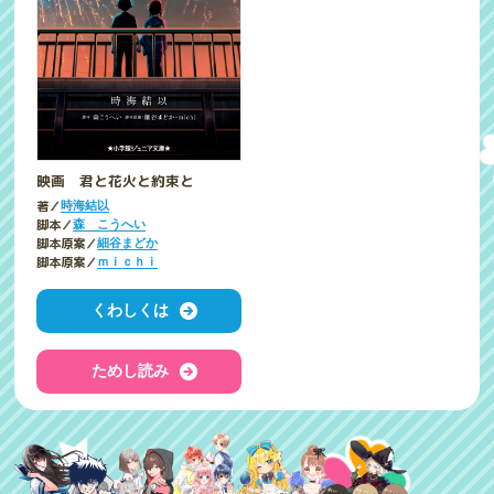
映画 君と花火と約束と
著／
時海結以
脚本／
森 こうへい
脚本原案／
細谷まどか
脚本原案／
ｍｉｃｈｉ
くわしくは
ためし読み