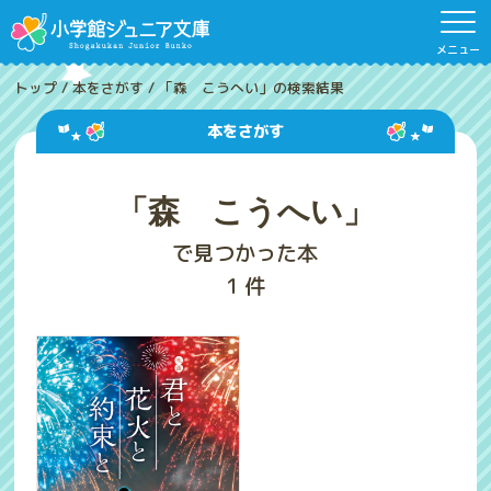
メニュー
トップ
/
本をさがす
/
「森 こうへい」の検索結果
本をさがす
「森 こうへい」
で見つかった本
1
件