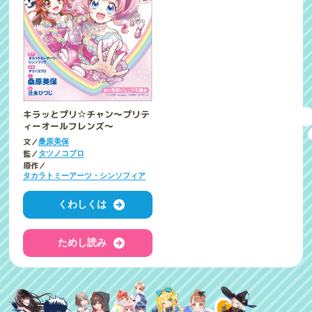
キラッとプリ☆チャン～プリテ
ィーオールフレンズ～
文／
桑原美保
監／
タツノコプロ
原作／
タカラトミーアーツ・シンソフィア
くわしくは
ためし読み