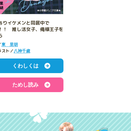
ありイケメンと同居中で
！！ 推し活女子、俺様王子を
う
／
東 里胡
ラスト／
八神千歳
くわしくは
ためし読み