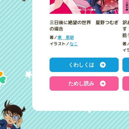
三日後に絶望の世界 星野つむぎ
訳
の場合
す
拾
著／
東 里胡
イラスト／
著
なこ
イ
くわしくは
ためし読み