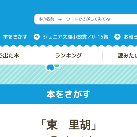
本をさがす
ジュニア文庫小説賞／U-15賞
お知
で出た本
ランキング
読みた
本をさがす
「東 里胡」