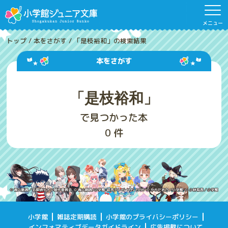
メニュー
トップ
/
本をさがす
/
「是枝裕和」の検索結果
本をさがす
「是枝裕和」
で見つかった本
0
件
小学館
雑誌定期購読
小学館のプライバシーポリシー
インフォマティブデータガイドライン
広告掲載について