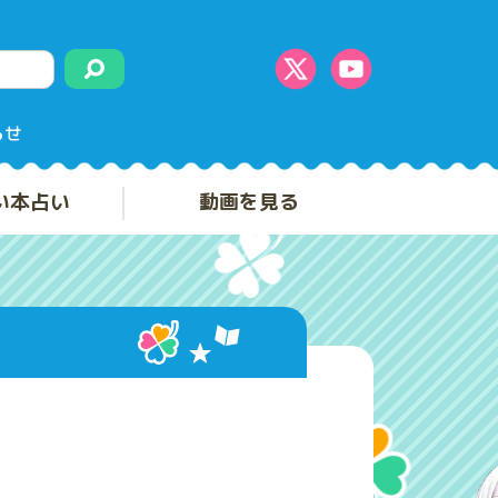
らせ
い本占い
動画を見る
」