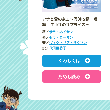
アナと雪の女王～同時収録 短
編 エルサのサプライズ～
著／
サラ・ネイサン
著／
セラ・ローマン
著／
ヴィクトリア・サクソン
訳／
代田亜香子
くわしくは
ためし読み